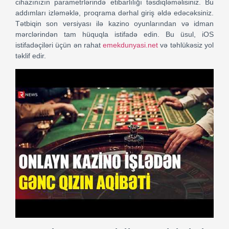
cihazınızın parametrlərində etibarlılığı təsdiqləməlisiniz. Bu
addımları izləməklə, proqrama dərhal giriş əldə edəcəksiniz.
Tətbiqin son versiyası ilə kazino oyunlarından və idman
mərclərindən tam hüquqla istifadə edin. Bu üsul, iOS
istifadəçiləri üçün ən rahat
emekdunyasi.net
və təhlükəsiz yol
təklif edir.