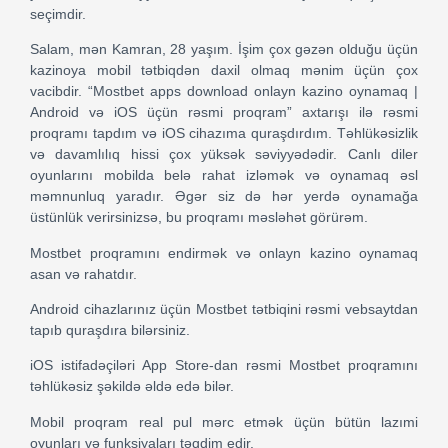
seçimdir.
Salam, mən Kamran, 28 yaşım. İşim çox gəzən olduğu üçün
kazinoya mobil tətbiqdən daxil olmaq mənim üçün çox
vacibdir. “Mostbet apps download onlayn kazino oynamaq |
Android və iOS üçün rəsmi proqram” axtarışı ilə rəsmi
proqramı tapdım və iOS cihazıma quraşdırdım. Təhlükəsizlik
və davamlılıq hissi çox yüksək səviyyədədir. Canlı diler
oyunlarını mobilda belə rahat izləmək və oynamaq əsl
məmnunluq yaradır. Əgər siz də hər yerdə oynamağa
üstünlük verirsinizsə, bu proqramı məsləhət görürəm.
Mostbet proqramını endirmək və onlayn kazino oynamaq
asan və rahatdır.
Android cihazlarınız üçün Mostbet tətbiqini rəsmi vebsaytdan
tapıb quraşdıra bilərsiniz.
iOS istifadəçiləri App Store-dan rəsmi Mostbet proqramını
təhlükəsiz şəkildə əldə edə bilər.
Mobil proqram real pul mərc etmək üçün bütün lazımi
oyunları və funksiyaları təqdim edir.