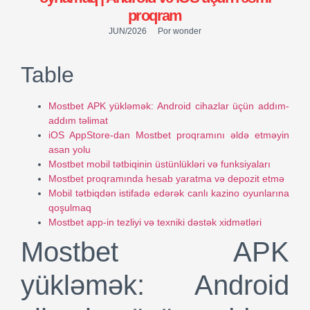
proqram
JUN/2026
Por
wonder
Table
Mostbet APK yükləmək: Android cihazlar üçün addım-
addım təlimat
iOS AppStore-dan Mostbet proqramını əldə etməyin
asan yolu
Mostbet mobil tətbiqinin üstünlükləri və funksiyaları
Mostbet proqramında hesab yaratma və depozit etmə
Mobil tətbiqdən istifadə edərək canlı kazino oyunlarına
qoşulmaq
Mostbet app-in tezliyi və texniki dəstək xidmətləri
Mostbet APK
yükləmək: Android