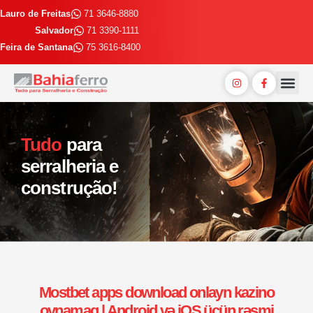
Lauro de Freitas
71 3646-8880
Salvador
71 3390-1111
Feira de Santana
75 3616-8400
Entrega E
Trabalhe 
Tudo
para
serralheria e
construção!
Mostbet apps download onlayn kazino
oynamaq | Android və iOS üçün rəsmi