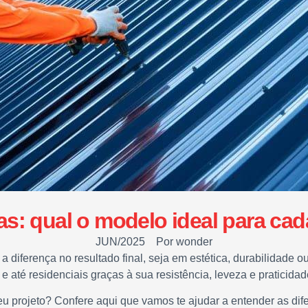
as: qual o modelo ideal para cad
JUN/2025
Por
wonder
 a diferença no resultado final, seja em estética, durabilidade
 e até residenciais graças à sua resistência, leveza e praticidad
u projeto? Confere aqui que vamos te ajudar a entender as dife