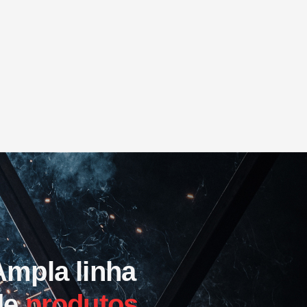
Ampla linha
de
produtos