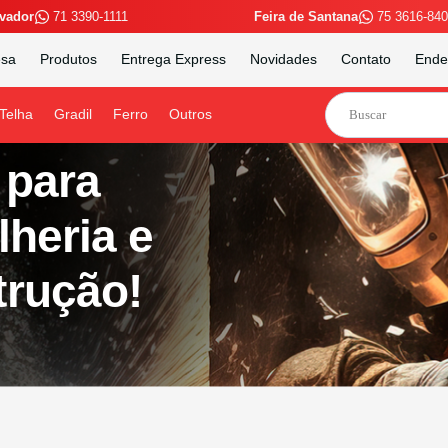
vador
71 3390-1111
Feira de Santana
75 3616-84
esa
Produtos
Entrega Express
Novidades
Contato
Ende
Telha
Gradil
Ferro
Outros
para
lheria e
trução!